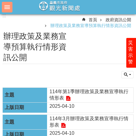
跳到主要內容區塊
:::
:::
進
首頁
政府資訊公開
階
辦理政策及業務宣導預算執行情形資訊公開
搜
尋
辦理政策及業務宣
災
導預算執行情形資
害
示
訊公開
主
警
管
簡
介
最
114年第1季辦理政策及業務宣導執行
新
情形表
消
息
2025-04-10
業
114年3月辦理政策及業務宣導執行情
務
形表
簡
2025-04-10