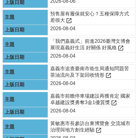
2026-08-06
府
資
預售屋有履保就安心？五種保障方式
訊
差很大
公
2026-08-04
開
「我們嘉義式」前進2026臺灣文博會
回
展現嘉義好生活 好關係 好風格
首
2026-08-04
頁
嘉義市追查臺南市衛生局通知問題苦
網
茶油流向及下架回收情形
站
導
2026-08-04
覽
嘉義市前瞻停車場建設再獲肯定 國家
嘉
卓越建設獎勇奪3金1優質獎
義
2026-08-04
市
政
黃敏惠市長參訪台東博覽會 交流城市
府
治理與地方創生經驗