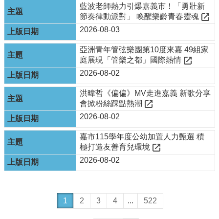
私
藍波老師熱力引爆嘉義市！「勇壯新
權
節奏律動派對」 喚醒樂齡青春靈魂
政
2026-08-03
策
亞洲青年管弦樂團第10度來嘉 49組家
資
庭展現「管樂之都」國際熱情
料
開
2026-08-02
放
宣
洪暐哲《偏偏》MV走進嘉義 新歌分享
告
會掀粉絲踩點熱潮
2026-08-02
嘉市115學年度公幼加置人力甄選 積
極打造友善育兒環境
2026-08-02
1
2
3
4
...
522