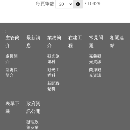
每頁筆數
/
10429
:::
主管簡
最新消
業務簡
在建工
常見問
相關連
介
息
介
程
題
結
處長簡
觀光旅
嘉義觀
介
遊科
光資訊
副處長
觀光工
蘭潭觀
簡介
程科
光資訊
新聞聯
繫科
表單下
政府資
載
訊公開
辦理政
策及業