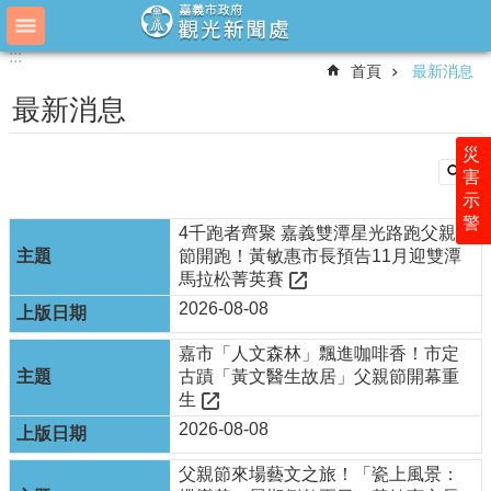
跳到主要內容區塊
:::
:::
進
首頁
最新消息
階
搜
最新消息
尋
災
害
示
主
警
管
4千跑者齊聚 嘉義雙潭星光路跑父親
簡
節開跑！黃敏惠市長預告11月迎雙潭
介
馬拉松菁英賽
2026-08-08
最
新
嘉市「人文森林」飄進咖啡香！市定
消
古蹟「黃文醫生故居」父親節開幕重
息
生
業
2026-08-08
務
簡
父親節來場藝文之旅！「瓷上風景：