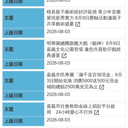
2026-08-03
嘉
市
桃喜親子藝術節好評延燒 青少年音樂
好
展現新秀實力 8月9日壓軸活動邀親子
旅
共享藝術盛夏
行
FB
2026-08-03
嘉
明華園總團旗艦大戲《貓神》8月9日
市
嘉義文化公園登場 邀您共賞歌仔戲經
好
典盛宴
旅
2026-08-03
行
IG
嘉義市民專屬「滿千送百領現金」8月
3日開始兌換 消費5000送500元現金
資
補助總額2500萬兌完為止
訊
安
2026-08-03
全
嘉義市社會救助金線上捐款平台啟
政
用 24小時愛心不打烊
策
2026-08-03
隱