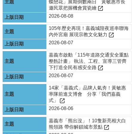
介
蝶戀花」展期倒數兩日 黃敏惠市長
邀民眾把握機會賞瓷繪
在
2026-08-08
建
工
105年歷史再現！嘉義城隍夜巡串聯海
程
內外宮廟 展現宗教文化魅力
常
2026-08-07
見
問
嘉義市啟動「115年道路交通安全重點
題
整飭計畫」 執法、工程、宣導三管齊
下打造全民有感安全路
相
2026-08-07
關
連
14家「嘉義式」品牌人氣夯！黃敏惠
結
率隊前進文博會 分享「我們嘉義
式」
表
2026-08-06
單
下
嘉義市「熊出沒」！10隻新亮相大白
載
熊領路 帶你解鎖城市景點
政